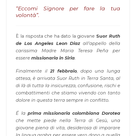
“Eccomi Signore per fare la tua
volontà”.
È la risposta che ha dato la giovane
Suor
Ruth
de Los Angeles Leon Diaz
all’appello della
carissima Madre Maria Teresa Peña per
essere
missionaria in Siria
.
Finalmente il
21 febbraio
, dopo una lunga
attesa, è arrivata Suor Ruth in Terra Santa, al
di là di tutta la insicurezza, confusione, rischi e
combattimenti che stiamo vivendo con tanto
dolore in questa terra sempre in conflitto.
É la
prima missionaria colombiana Dorotea
che mette piede nella Terra di Gesù, una
giovane piena di vita, desiderosa di imparare
la lingua araba per essere vero dono a quella