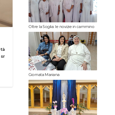
Oltre la Soglia: le novizie in cammino
età
i
sr
Giornata Mariana