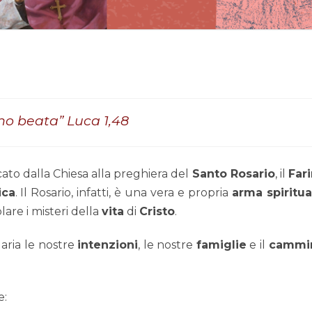
no beata”
Luca 1,48
cato dalla Chiesa alla preghiera del
Santo Rosario
, il
Far
ica
. Il Rosario, infatti, è una vera e propria
arma spiritua
re i misteri della
vita
di
Cristo
.
aria le nostre
intenzioni
, le nostre
famiglie
e il
cammi
e: