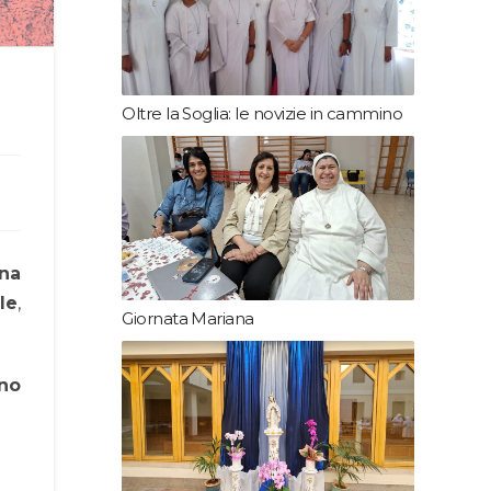
Oltre la Soglia: le novizie in cammino
ina
le
,
Giornata Mariana
no