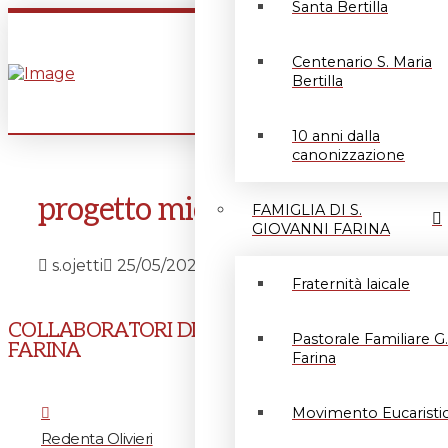
Santa Bertilla
Centenario S. Maria
Bertilla
10 anni dalla
canonizzazione
progetto midan
FAMIGLIA DI S.
GIOVANNI FARINA
s.ojetti
25/05/2021
Fraternità laicale
COLLABORATORI DI G.A.
Pastorale Familiare G.
FARINA
Farina
Movimento Eucaristi
Redenta Olivieri