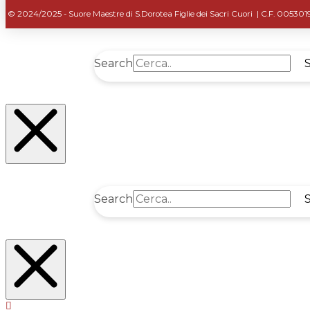
© 2024/2025 - Suore Maestre di S.Dorotea Figlie dei Sacri Cuori | C.F. 00530
Search
Search