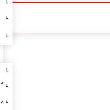
 A.
co