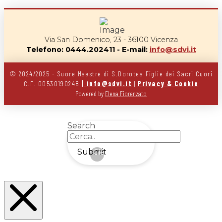
Via San Domenico, 23 - 36100 Vicenza
Telefono: 0444.202411 - E-mail:
info@sdvi.it
© 2024/2025 - Suore Maestre di S.Dorotea Figlie dei Sacri Cuori
C.F. 00530190248
| info@sdvi.it
|
Privacy & Cookie
Powered by
Elena Fiorenzato
Search
Submit
Clear